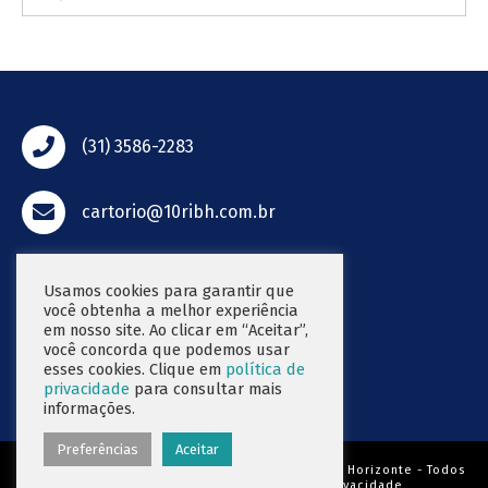
(31) 3586-2283
cartorio@10ribh.com.br
Rua Pernambuco, 767
Funcionários - Belo Horizonte / MG
Usamos cookies para garantir que
você obtenha a melhor experiência
CEP 30130-153
em nosso site. Ao clicar em “Aceitar”,
você concorda que podemos usar
Segunda a sexta
esses cookies. Clique em
política de
de 9h às 17h
privacidade
para consultar mais
informações.
Preferências
Aceitar
© 2022 - 10° Ofício Registro de Imóveis de Belo Horizonte - Todos
os direitos reservados |
Política de Privacidade